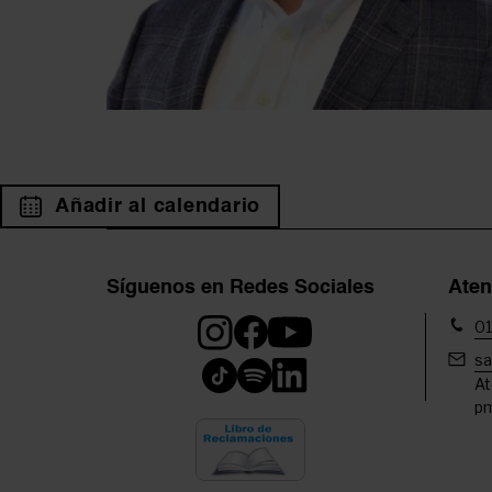
Añadir al calendario
Síguenos en Redes Sociales
Aten
01
sa
At
pm