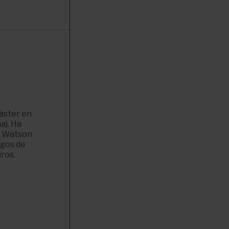
áster en
a). Ha
rs Watson
sgos de
ros.