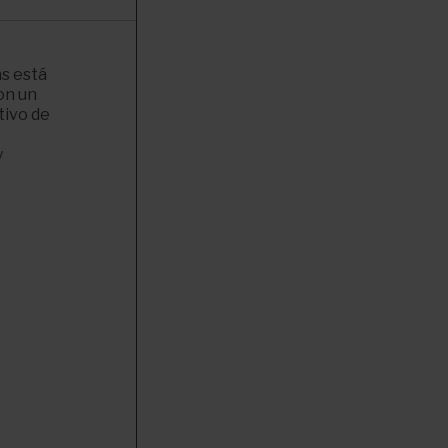
s está
con un
tivo de
y