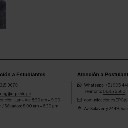
ción a Estudiantes
Atención a Postulan
315 9670
Whatsapp:
+51 905 44
Teléfono:
01315 9660
epg@utp.edu.pe
ención: Lun - Vie 8:30 am – 9:00
comunicacionesEPG@u
 / Sábados: 8:00 am – 6:30 pm
Av. Salaverry 2449, San