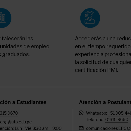
rtalecerán las
Accederás a una reduc
unidades de empleo
en el tiempo requerido
s graduados.
experiencia profesiona
la solicitud de cualquie
certificación PMI.
ción a Estudiantes
Atención a Postulan
315 9670
Whatsapp:
+51 905 44
Teléfono:
01315 9660
epg@utp.edu.pe
ención: Lun - Vie 8:30 am – 9:00
comunicacionesEPG@u