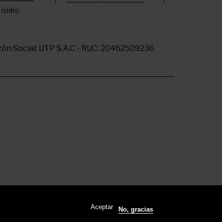
 Isidro
ón Social: UTP S.A.C - RUC: 20462509236
Aceptar
No, gracias