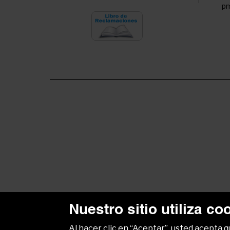
pm
Nuestro sitio utiliza co
Al hacer clic en “Aceptar”, usted acepta 